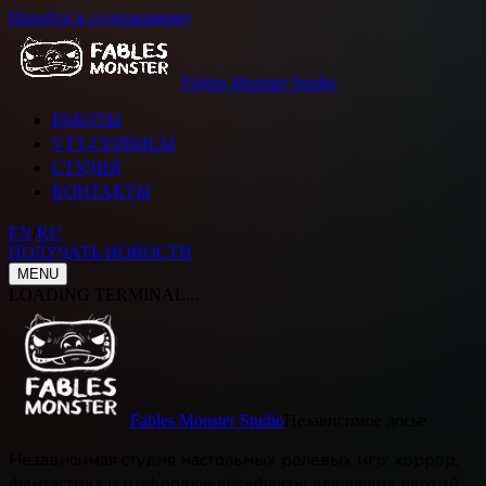
Перейти к содержимому
Fables Monster Studio
РАБОТЫ
VTT-СЕРВИСЫ
СТУДИЯ
КОНТАКТЫ
EN
/
RU
ПОЛУЧАТЬ НОВОСТИ
MENU
LOADING TERMINAL...
Fables Monster Studio
Независимое досье
Независимая студия настольных ролевых игр: хоррор,
фантастика и цифровые артефакты для ваших партий.